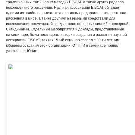
традиционных, так и новых методик EISCAT, а также других радаров
некогерентного рассеяния. Научная ассоциация EISCAT обладает
одними из наиболее высокотехнологичных радарами некогерентного
рассеяния в мире, а также другими наземными средствами для
исследования космической среды в зоне полярных сияний, в северной
Скандинавии. Отдельные мероприятия и доклады, представленные
на семинаре, были посвящены истории создания и развития научной
ассоциации EISCAT, так как 15-ый семинар совпал с 30-ти летним
юбилеем создания этой организации. От ПГИ в семинаре принял
участие н.с. Юрик.