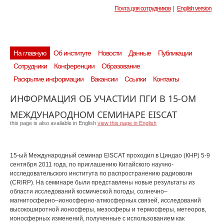
Почта для сотрудников
|
English version
На главную
Об институте
Новости
Данные
Публикации
Сотрудники
Конференции
Образование
Раскрытие информации
Вакансии
Ссылки
Контакты
ИНФОРМАЦИЯ ОБ УЧАСТИИ ПГИ В 15-ОМ
МЕЖДУНАРОДНОМ СЕМИНАРЕ EISCAT
this page is also available in English
view this page in English
15-ый Международный семинар EISCAT проходил в Циндао (КНР) 5-9
сентября 2011 года, по приглашению Китайского научно-
исследовательского института по распространению радиоволн
(CRIRP). На семинаре были представлены новые результаты из
области исследований космической погоды, солнечно–
магнитосферно–ионосферно-атмосферных связей, исследований
высокоширотной ионосферы, мезосферы и термосферы, метеоров,
ионосферных изменений, полученные с использованием как