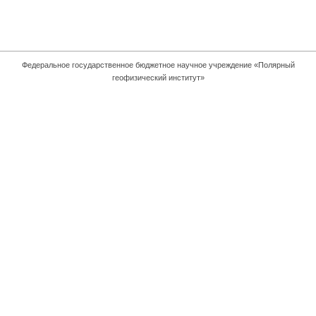
Федеральное государственное бюджетное научное учреждение «Полярный
геофизический институт»