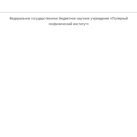
Федеральное государственное бюджетное научное учреждение «Полярный
геофизический институт»