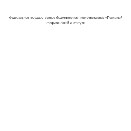
Федеральное государственное бюджетное научное учреждение «Полярный
геофизический институт»