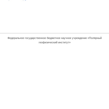
Федеральное государственное бюджетное научное учреждение «Полярный
геофизический институт»