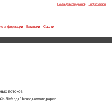
Почта для сотрудников
|
English version
ие информации
Вакансии
Ссылки
пных потоков
 ссылке
\\Elbrus\Common\paper