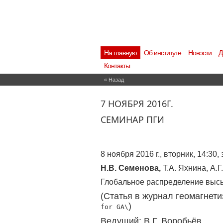
На главную
Об институте
Новости
Д
Контакты
« Назад
7 НОЯБРЯ 2016Г.
СЕМИНАР ПГИ
8
ноября 2016 г., вторник, 14:30,
Н.В. Семенова,
Т.А. Яхнина, А.Г
Глобальное распределение высы
(Статья в журнал геомагнет
)
for GA\
Ведущий: В.Г. Воробьёв