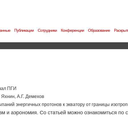
анные
Публикации
Сотрудники
Конференции
Образование
Раскрыт
 зал ПГИ
. Яхнин, А.Г. Демехов
паний энергичных протонов к экватору от границы изотро
изм и аэрономия. Со статьей можно ознакомиться по