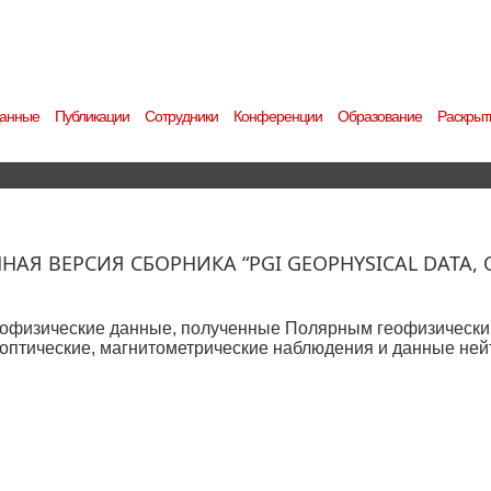
анные
Публикации
Сотрудники
Конференции
Образование
Раскрыт
Я ВЕРСИЯ СБОРНИКА “PGI GEOPHYSICAL DATA, OCT
офизические данные, полученные Полярным геофизическим
я оптические, магнитометрические наблюдения и данные нейт