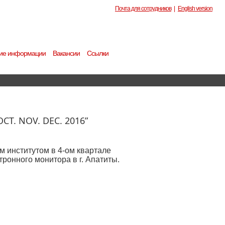
Почта для сотрудников
|
English version
ие информации
Вакансии
Ссылки
. NOV. DEC. 2016”
 институтом в 4-ом квартале
ронного монитора в г. Апатиты.