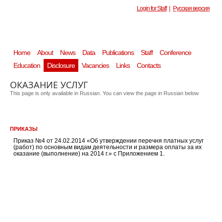
Login for Staff
|
Русская версия
Home
About
News
Data
Publications
Staff
Conference
Education
Disclosure
Vacancies
Links
Contacts
ОКАЗАНИЕ УСЛУГ
This page is only available in Russian. You can view the page in Russian below
ПРИКАЗЫ
Приказ №4 от 24.02.2014 «Об утверждении перечня платных услуг
(работ) по основным видам деятельности и размера оплаты за их
оказание (выполнение) на 2014 г.» с Приложением 1.