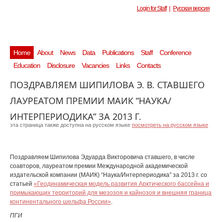
Login for Staff
|
Русская версия
Home
About
News
Data
Publications
Staff
Conference
Education
Disclosure
Vacancies
Links
Contacts
ПОЗДРАВЛЯЕМ ШИПИЛОВА Э. В. СТАВШЕГО
ЛАУРЕАТОМ ПРЕМИИ МАИК “НАУКА/
ИНТЕРПЕРИОДИКА” ЗА 2013 Г.
эта страница также доступна на русском языке
посмотреть на русском языке
Поздравляем Шипилова Эдуарда Викторовича ставшего, в числе
соавторов, лауреатом премии Международной академической
издательской компании (МАИК) “Наука/Интерпериодика” за 2013 г. со
статьей
«Геодинамическая модель развития Арктического бассейна и
примыкающих территорий для мезозоя и кайнозоя и внешняя граница
континентального шельфа России»
.
ПГИ