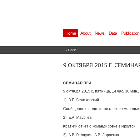
Home
About
News
Data
Publication
« Back
9 ОКТЯБРЯ 2015 Г. СЕМИНА
СЕМИНАР ПГИ
9 октября 2015 г., пятница, 14 час. 30 мин.
1) В.Б. Белаховский
Сообщение о подготовке к школе молодых
2) Е.А. Маурчев
Краткий отчет о командировке в Иркутск
3) А.В. Ролдугин, А.В. Ларченко