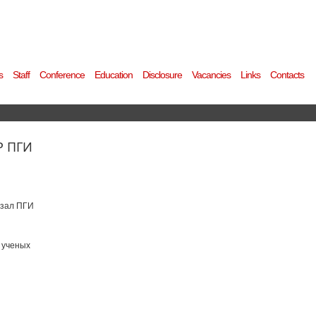
s
Staff
Conference
Education
Disclosure
Vacancies
Links
Contacts
Р ПГИ
, зал ПГИ
 ученых