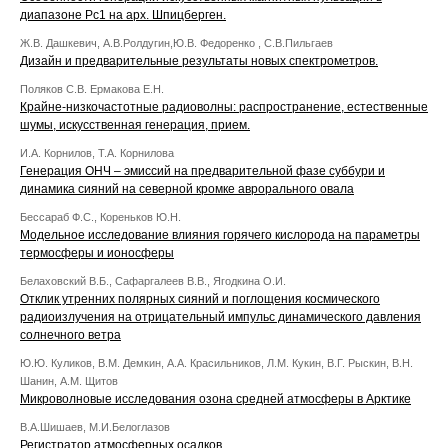
диапазоне Рс1 на арх. Шпицберген.
Ж.В. Дашкевич, А.В.Ролдугин,Ю.В. Федоренко , С.В.Пильгаев
Дизайн и предварительные результаты новых спектрометров.
Поляков С.В. Ермакова Е.Н.
Крайне-низкочастотные радиоволны: распространение, естественные
шумы, искусственная генерация, прием.
И.А. Корнилов, Т.А. Корнилова
Генерация ОНЧ – эмиссий на предварительной фазе суббури и
динамика сияний на северной кромке аврорального овала
Бессараб Ф.С., Кореньков Ю.Н.
Модельное исследование влияния горячего кислорода на параметры
термосферы и ионосферы
Белаховский В.Б., Сафаргалеев В.В., Ягодкина О.И.
Отклик утренних полярных сияний и поглощения космического
радиоизлучения на отрицательный импульс динамического давления
солнечного ветра
Ю.Ю. Куликов, В.М. Демкин, А.А. Красильников, Л.М. Кукин, В.Г. Рыскин, В.Н.
Шанин, А.М. Щитов
Микроволновые исследования озона средней атмосферы в Арктике
В.А.Шишаев, М.И.Белоглазов
Регистратор атмосферных осадков