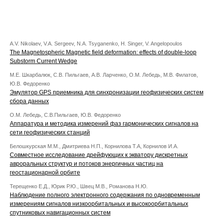
A.V. Nikolaev, V.A. Sergeev, N.A. Tsyganenko, H. Singer, V. Angelopoulos
The Magnetospheric Magnetic field deformation: effects of double-loop
Substorm Current Wedge
М.Е. Шкарбалюк, С.В. Пильгаев, А.В. Ларченко, О.М. Лебедь, М.В. Филатов,
Ю.В. Федоренко
Эмулятор GPS приемника для синхронизации геофизических систем
сбора данных
О.М. Лебедь, С.В.Пильгаев, Ю.В. Федоренко
Аппаратура и методика измерений фаз гармонических сигналов на
сети геофизических станций
Белошкурская М.М., Дмитриева Н.П., Корнилова Т.А, Корнилов И.А.
Совместное исследование дрейфующих к экватору дискретных
авроральных структур и потоков энергичных частиц на
геостационарной орбите
Терещенко Е.Д., Юрик Р.Ю., Швец М.В., Романова Н.Ю.
Наблюдение полного электронного содержания по одновременным
измерениям сигналов низкоорбитальных и высокоорбитальных
спутниковых навигационных систем