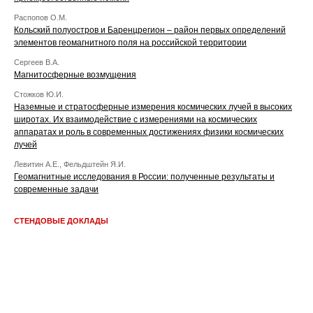
Распопов О.М.
Кольский полуостров и Баренцрегион – район первых определений
элементов геомагнитного поля на российской территории
Сергеев В.А.
Магнитосферные возмущения
Стожков Ю.И.
Наземные и стратосферные измерения космических лучей в высоких
широтах. Их взаимодействие с измерениями на космических
аппаратах и роль в современных достижениях физики космических
лучей
Левитин А.Е., Фельдштейн Я.И.
Геомагнитные исследования в России: полученные результаты и
современные задачи
СТЕНДОВЫЕ ДОКЛАДЫ