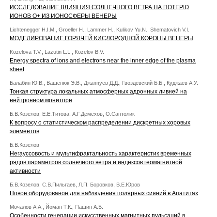
ИССЛЕДОВАНИЕ ВЛИЯНИЯ СОЛНЕЧНОГО ВЕТРА НА ПОТЕРЮ
ИОНОВ O+ ИЗ ИОНОСФЕРЫ ВЕНЕРЫ
Lichtenegger H.I.M., Groeller H., Lammer H., Kulikov Yu.N., Shematovich V.I.
МОДЕЛИРОВАНИЕ ГОРЯЧЕЙ КИСЛОРОДНОЙ КОРОНЫ ВЕНЕРЫ
Kozelova T.V., Lazutin L.L., Kozelov B.V.
Energy spectra of ions and electrons near the inner edge of the plasma
sheet
Балабин Ю.В., Вашенюк Э.В., Джаппуев Д.Д., Гвоздевский Б.Б., Куджаев А.У.
Тонкая структура локальных атмосферных адронных ливней на
нейтронном мониторе
Б.В.Козелов, Е.Е.Титова, А.Г.Демехов, О.Сантолик
К вопросу о статистическом распределении дискретных хоровых
элементов
Б.В.Козелов
Негауссовость и мультифрактальность характеристик временных
рядов параметров солнечного ветра и индексов геомагнитной
активности
Б.В.Козелов, С.В.Пильгаев, Л.П. Боровков, В.Е.Юров
Новое оборудованое для наблюдения полярных сияний в Апатитах
Мочалов А.А., Йоман Т.К., Пашин А.Б.
Особенности генерации искусственных магнитных пульсаций в