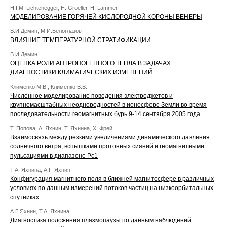
H.I.M. Lichtenegger, H. Groeller, H. Lammer
МОДЕЛИРОВАНИЕ ГОРЯЧЕЙ КИСЛОРОДНОЙ КОРОНЫ ВЕНЕРЫ
В.И.Демин, М.И.Белоглазов
ВЛИЯНИЕ ТЕМПЕРАТУРНОЙ СТРАТИФИКАЦИИ
В.И.Демин
ОЦЕНКА РОЛИ АНТРОПОГЕННОГО ТЕПЛА В ЗАДАЧАХ
ДИАГНОСТИКИ КЛИМАТИЧЕСКИХ ИЗМЕНЕНИЙ
Клименко М.В., Клименко В.В.
Численное моделирование поведения электроджетов и
крупномасштабных неоднородностей в ионосфере Земли во время
последовательности геомагнитных бурь 9-14 сентября 2005 года
Т. Попова, А. Яхнин, Т. Яхнина, Х. Фрей
Взаимосвязь между резкими увеличениями динамического давления
солнечного ветра, вспышками протонных сияний и геомагнитными
пульсациями в диапазоне Pc1
Т.А. Яхнина, А.Г. Яхнин
Конфигурация магнитного поля в ближней магнитосфере в различных
условиях по данным измерений потоков частиц на низкоорбитальных
спутниках
А.Г Яхнин, Т.А. Яхнина
Диагностика положения плазмопаузы по данным наблюдений