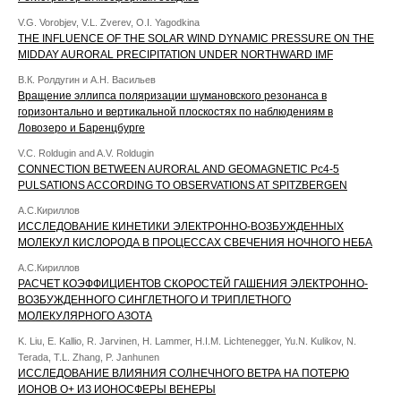
V.G. Vorobjev, V.L. Zverev, O.I. Yagodkina
THE INFLUENCE OF THE SOLAR WIND DYNAMIC PRESSURE ON THE
MIDDAY AURORAL PRECIPITATION UNDER NORTHWARD IMF
В.К. Ролдугин и А.Н. Васильев
Вращение эллипса поляризации шумановского резонанса в
горизонтально и вертикальной плоскостях по наблюдениям в
Ловозеро и Баренцбурге
V.C. Roldugin and A.V. Roldugin
CONNECTION BETWEEN AURORAL AND GEOMAGNETIC Pc4-5
PULSATIONS ACCORDING TO OBSERVATIONS AT SPITZBERGEN
А.С.Кириллов
ИССЛЕДОВАНИЕ КИНЕТИКИ ЭЛЕКТРОННО-ВОЗБУЖДЕННЫХ
МОЛЕКУЛ КИСЛОРОДА В ПРОЦЕССАХ СВЕЧЕНИЯ НОЧНОГО НЕБА
А.С.Кириллов
РАСЧЕТ КОЭФФИЦИЕНТОВ СКОРОСТЕЙ ГАШЕНИЯ ЭЛЕКТРОННО-
ВОЗБУЖДЕННОГО СИНГЛЕТНОГО И ТРИПЛЕТНОГО
МОЛЕКУЛЯРНОГО АЗОТА
K. Liu, E. Kallio, R. Jarvinen, H. Lammer, H.I.M. Lichtenegger, Yu.N. Kulikov, N.
Terada, T.L. Zhang, P. Janhunen
ИССЛЕДОВАНИЕ ВЛИЯНИЯ СОЛНЕЧНОГО ВЕТРА НА ПОТЕРЮ
ИОНОВ O+ ИЗ ИОНОСФЕРЫ ВЕНЕРЫ