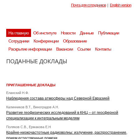
Почта для сотрудников
|
English version
На главную
Об институте
Новости
Данные
Публикации
Сотрудники
Конференции
Образование
Раскрытие информации
Вакансии
Ссылки
Контакты
ПОДАННЫЕ ДОКЛАДЫ
ПРИГЛАШЕННЫЕ ДОКЛАДЫ
Еланский Н.Ф.
Наблюдения состава атмосферы над Северной Евразией
Калинников В.Т., Виноградов А.Н.
Развитие геофизических исследований в КНЦ – от геосферной
специализации к интегральным моделям
Поляков С.В., Ермакова Е.Н
Крайне-низкочастотные радиоволны: излучение, распространение,
прием,естественные помехи