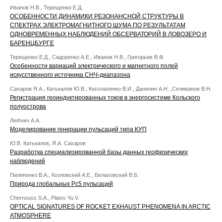
Иванов Н.В., Терещенко Е.Д.
ОСОБЕННОСТИ ДИНАМИКИ РЕЗОНАНСНОЙ СТРУКТУРЫ В
СПЕКТРАХ ЭЛЕКТРОМАГНИТНОГО ШУМА ПО РЕЗУЛЬТАТАМ
ОДНОВРЕМЕННЫХ НАБЛЮДЕНИЙ ОБСЕРВАТОРИЙ В ЛОВОЗЕРО И
БАРЕНЦБУРГЕ
Терещенко Е.Д., Сидоренко А.Е., Иванов Н.В., Григорьев В.Ф.
Особенности вариаций электрического и магнитного полей
искусственного источника СНЧ-диапазона
Сахаров Я.А., Катькалов Ю.В., Косолапенко В.И., Данилин А.Н. ,Селиванов В.Н.
Регистрация геоиндуктированных токов в энергосистеме Кольского
полуострова
Любчич А.А.
Моделирование генерации пульсаций типа КУП
Ю.В. Катькалов, Я.А. Сахаров
Разработка специализированной базы данных геофизических
наблюдений
Пилипенко В.А., Козловский А.Е., Белаховский В.Б.
Природа глобальных Pc5 пульсаций
Chernouss S.A., Platov Yu.V.
OPTICAL SIGNATURES OF ROCKET EXHAUST PHENOMENA IN ARCTIC
ATMOSPHERE