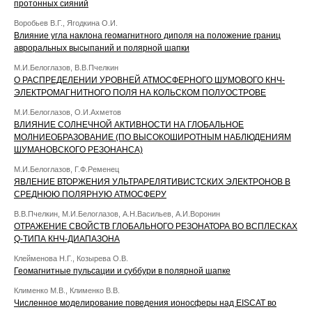
протонных сияний
Воробьев В.Г., Ягодкина О.И.
Влияние угла наклона геомагнитного диполя на положение границ
авроральных высыпаний и полярной шапки
М.И.Белоглазов, В.В.Пчелкин
О РАСПРЕДЕЛЕНИИ УРОВНЕЙ АТМОСФЕРНОГО ШУМОВОГО КНЧ-
ЭЛЕКТРОМАГНИТНОГО ПОЛЯ НА КОЛЬСКОМ ПОЛУОСТРОВЕ
М.И.Белоглазов, О.И.Ахметов
ВЛИЯНИЕ СОЛНЕЧНОЙ АКТИВНОСТИ НА ГЛОБАЛЬНОЕ
МОЛНИЕОБРАЗОВАНИЕ (ПО ВЫСОКОШИРОТНЫМ НАБЛЮДЕНИЯМ
ШУМАНОВСКОГО РЕЗОНАНСА)
М.И.Белоглазов, Г.Ф.Ременец
ЯВЛЕНИЕ ВТОРЖЕНИЯ УЛЬТРАРЕЛЯТИВИСТСКИХ ЭЛЕКТРОНОВ В
СРЕДНЮЮ ПОЛЯРНУЮ АТМОСФЕРУ
В.В.Пчелкин, М.И.Белоглазов, А.Н.Васильев, А.И.Воронин
ОТРАЖЕНИЕ СВОЙСТВ ГЛОБАЛЬНОГО РЕЗОНАТОРА ВО ВСПЛЕСКАХ
Q-ТИПА КНЧ-ДИАПАЗОНА
Клейменова Н.Г., Козырева О.В.
Геомагнитные пульсации и суббури в полярной шапке
Клименко М.В., Клименко В.В.
Численное моделирование поведения ионосферы над EISCAT во