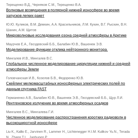
Терещенко В.Д., Черняков С.М., Терещенко В.А.
Волновые возмущения в полярной нижней ионосфере во время
запусков легких ракет
Ю.Ю. Куликов, В.М. Демкин, А.А. Красильников, Л.М. Кукин, В.Г. Рыскин, В.Н.
Шанин, А.М. Щитов
Микроволновые исследования озона средней атмосферы в Арктике
Маурчев Е.А., Гвоздевский Б.Б., Балабин Ю.В., Вашенюк Э.В.
Моделирование функции отклика нейтронного монитора.
Мингалев И.В., Мингалев В.С.
Глобальное численное моделирование циркуляции нижней и средней
атмосферы Земли
Головчанская И.В., Козелов Б.В., Федоренко Ю.В.
Скейлинг мелкомасштабных ионосферных электрических полей по
данным спутника FAST
Германенко А.В., Балабин Ю.В., Вашенюк Э.В., Гвоздевский Б.Б., Щур Л.И.
Рентгеновское излучение во время атмосферных осадков
Мингалев В.С., Мингалева Г.И.
Численное моделирование распространения коротких радиоволн в
высокоширотной ионосфере
Liu K., Kallio E., Jarvinen R., Lammer H., Lichtenegger H.I.M. Kulikov Yu.N., Terada
N., Zhang T.L., Janhunen P.