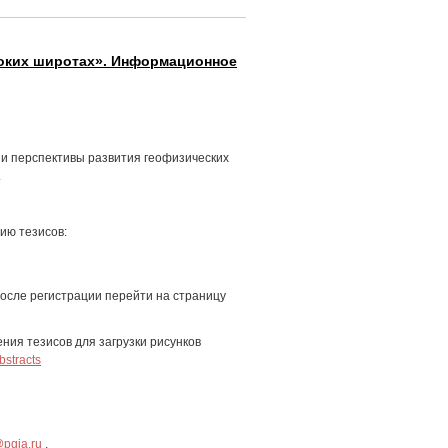
соких широтах». Информационное
 и перспективы развития геофизических
.
ию тезисов:
после регистрации перейти на страницу
ния тезисов для загрузки рисунков
bstracts
pgia.ru
.