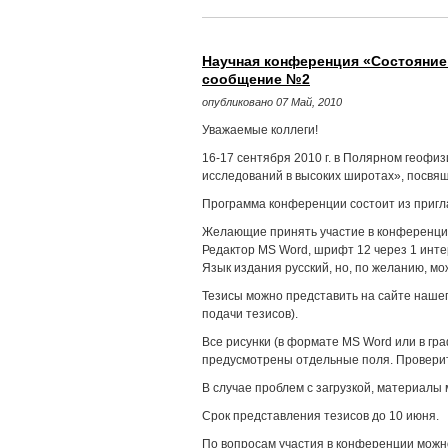
Научная конференция «Состояние
сообщение №2
опубликовано 07 Май, 2010
Уважаемые коллеги!
16-17 сентября 2010 г. в Полярном геофи
исследований в высоких широтах», посвя
Программа конференции состоит из пригл
Желающие принять участие в конференции
Редактор MS Word, шрифт 12 через 1 инте
Язык издания русский, но, по желанию, мо
Тезисы можно представить на сайте наше
подачи тезисов).
Все рисунки (в формате MS Word или в гр
предусмотрены отдельные поля. Проверит
В случае проблем с загрузкой, материалы
Срок представления тезисов до 10 июня.
По вопросам участия в конференции можно