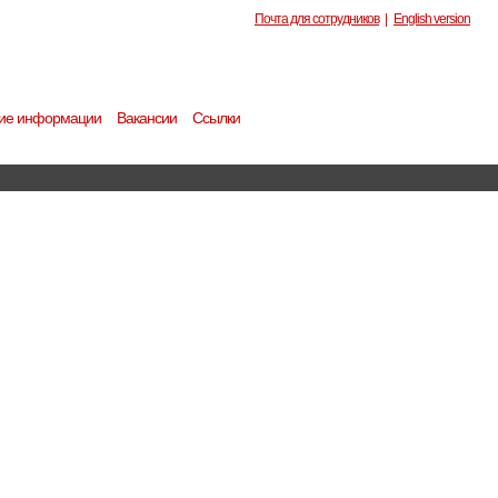
Почта для сотрудников
|
English version
ие информации
Вакансии
Ссылки