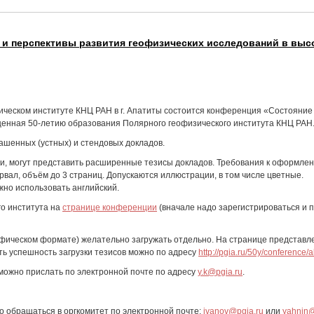
 и перспективы развития геофизических исследований в вы
зическом институте КНЦ РАН в г. Апатиты состоится конференция «Состояние
щенная 50-летию образования Полярного геофизического института КНЦ РАН
ашенных (устных) и стендовых докладов.
, могут представить расширенные тезисы докладов. Требования к оформлен
рвал, объём до 3 страниц. Допускаются иллюстрации, в том числе цветные.
жно использовать английский.
го института на
странице конференции
(вначале надо зарегистрироваться и 
афическом формате) желательно загружать отдельно. На странице представле
ь успешность загрузки тезисов можно по адресу
http://pgia.ru/50y/conference/a
 можно прислать по электронной почте по адресу
y.k@pgia.ru
.
 обращаться в оргкомитет по электронной почте:
ivanov@pgia.ru
или
yahnin@