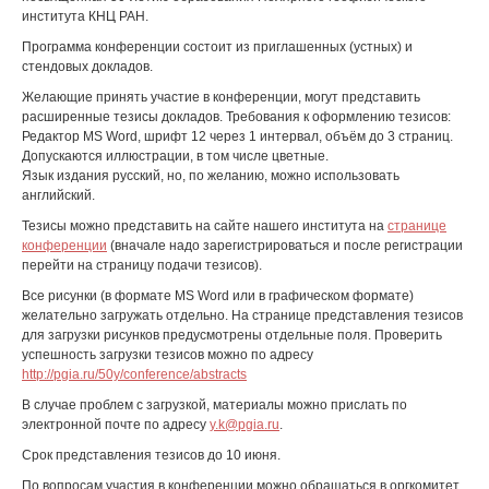
института КНЦ РАН.
Программа конференции состоит из приглашенных (устных) и
стендовых докладов.
Желающие принять участие в конференции, могут представить
расширенные тезисы докладов. Требования к оформлению тезисов:
Редактор MS Word, шрифт 12 через 1 интервал, объём до 3 страниц.
Допускаются иллюстрации, в том числе цветные.
Язык издания русский, но, по желанию, можно использовать
английский.
Тезисы можно представить на сайте нашего института на
странице
конференции
(вначале надо зарегистрироваться и после регистрации
перейти на страницу подачи тезисов).
Все рисунки (в формате MS Word или в графическом формате)
желательно загружать отдельно. На странице представления тезисов
для загрузки рисунков предусмотрены отдельные поля. Проверить
успешность загрузки тезисов можно по адресу
http://pgia.ru/50y/conference/abstracts
В случае проблем с загрузкой, материалы можно прислать по
электронной почте по адресу
y.k@pgia.ru
.
Срок представления тезисов до 10 июня.
По вопросам участия в конференции можно обращаться в оргкомитет