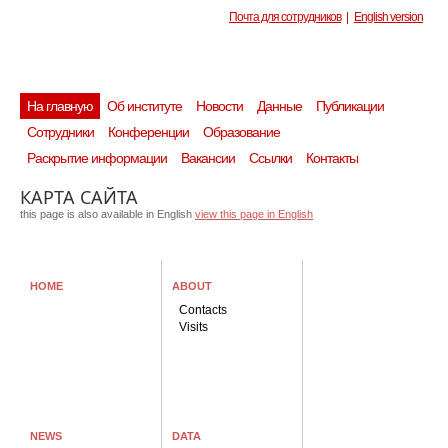
Почта для сотрудников
|
English version
На главную
Об институте
Новости
Данные
Публикации
Сотрудники
Конференции
Образование
Раскрытие информации
Вакансии
Ссылки
Контакты
КАРТА САЙТА
this page is also available in English
view this page in English
HOME
ABOUT
Contacts
Visits
NEWS
DATA